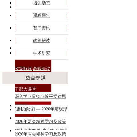
培训动态
旗帜课程
课程预告
专题培训
智库资讯
政策解读
商务合作
学术研究
政策解读
高端会议
热点专题
干部大讲堂
深入学习贯彻习近平党建思
想专题
[旗帜前沿] — 2026年宏观形
联系我们
势课程专题
2026年两会精神学习及政策
解读培训专题_专家师资推荐
2026年两会精神学习及政策