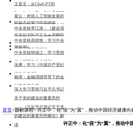
能大模型的行业深度应用》
王喜文：从ChatGPT到
DeepSeek：新一代人工智能
翟云：抢抓人工智能发展的
的技术趋势与应用场景
历史性机遇——深刻领会习
中央党校李江涛：《建设强
近平总书记关于人工智能的
大国内市场，加快构建新发
中央党校高惺惟：学习中央
重要论述
展格局》
金融工作会议精神
中央党校韩保江：学习贯彻
二十届四中全会精神
张勇：学习《中国共产党纪
律处分条例》
杨涛：金融强国背景下的金
融高质量发展
深入学习贯彻习近平总书记
关于党的建设的重要思想
——《习近平总书记关于党
首页
>
旗帜课程
>
许正中：化“疫”为“翼”，推动中国经济健康向
的建设的重要思想概论》解
许正中：化“疫”为“翼”，推动中
读