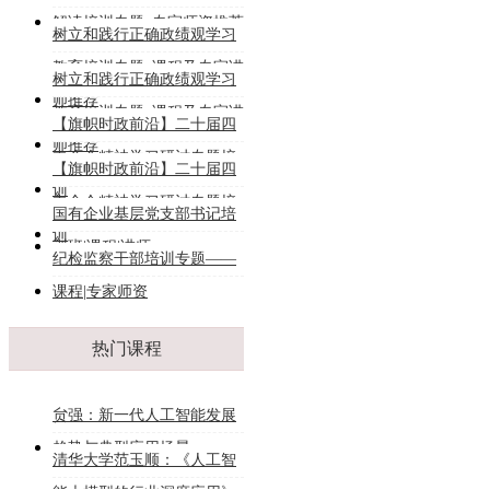
解读培训专题_专家师资推荐
树立和践行正确政绩观学习
教育培训专题_课程及专家讲
树立和践行正确政绩观学习
师推荐
教育培训专题_课程及专家讲
【旗帜时政前沿】二十届四
师推荐
中全会精神学习研讨专题培
【旗帜时政前沿】二十届四
训
中全会精神学习研讨专题培
国有企业基层党支部书记培
训
训班|课程|讲师
纪检监察干部培训专题——
课程|专家师资
热门课程
贠强：新一代人工智能发展
趋势与典型应用场景
清华大学范玉顺：《人工智