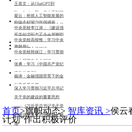
能大模型的行业深度应用》
王喜文：从ChatGPT到
DeepSeek：新一代人工智能
翟云：抢抓人工智能发展的
的技术趋势与应用场景
历史性机遇——深刻领会习
中央党校李江涛：《建设强
近平总书记关于人工智能的
大国内市场，加快构建新发
中央党校高惺惟：学习中央
重要论述
展格局》
金融工作会议精神
中央党校韩保江：学习贯彻
二十届四中全会精神
张勇：学习《中国共产党纪
律处分条例》
杨涛：金融强国背景下的金
融高质量发展
深入学习贯彻习近平总书记
关于党的建设的重要思想
——《习近平总书记关于党
首页
>
旗帜动态
>
智库资讯 >
侯云
的建设的重要思想概论》解
计划”作出积极评价
读