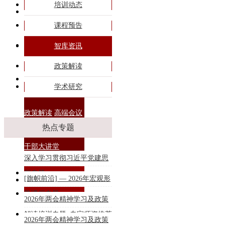
培训动态
旗帜课程
课程预告
专题培训
智库资讯
政策解读
商务合作
学术研究
政策解读
高端会议
热点专题
干部大讲堂
深入学习贯彻习近平党建思
想专题
[旗帜前沿] — 2026年宏观形
联系我们
势课程专题
2026年两会精神学习及政策
解读培训专题_专家师资推荐
2026年两会精神学习及政策