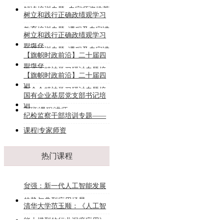
解读培训专题_专家师资推荐
树立和践行正确政绩观学习
教育培训专题_课程及专家讲
树立和践行正确政绩观学习
师推荐
教育培训专题_课程及专家讲
【旗帜时政前沿】二十届四
师推荐
中全会精神学习研讨专题培
【旗帜时政前沿】二十届四
训
中全会精神学习研讨专题培
国有企业基层党支部书记培
训
训班|课程|讲师
纪检监察干部培训专题——
课程|专家师资
热门课程
贠强：新一代人工智能发展
趋势与典型应用场景
清华大学范玉顺：《人工智