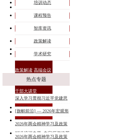
培训动态
旗帜课程
课程预告
专题培训
智库资讯
政策解读
商务合作
学术研究
政策解读
高端会议
热点专题
干部大讲堂
深入学习贯彻习近平党建思
想专题
[旗帜前沿] — 2026年宏观形
联系我们
势课程专题
2026年两会精神学习及政策
解读培训专题_专家师资推荐
2026年两会精神学习及政策