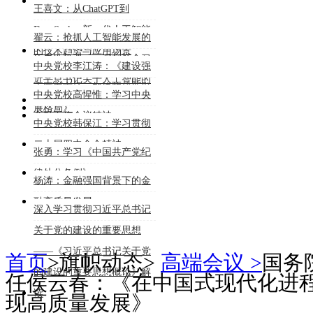
能大模型的行业深度应用》
王喜文：从ChatGPT到
DeepSeek：新一代人工智能
翟云：抢抓人工智能发展的
的技术趋势与应用场景
历史性机遇——深刻领会习
中央党校李江涛：《建设强
近平总书记关于人工智能的
大国内市场，加快构建新发
中央党校高惺惟：学习中央
重要论述
展格局》
金融工作会议精神
中央党校韩保江：学习贯彻
二十届四中全会精神
张勇：学习《中国共产党纪
律处分条例》
杨涛：金融强国背景下的金
融高质量发展
深入学习贯彻习近平总书记
关于党的建设的重要思想
——《习近平总书记关于党
首页
>
旗帜动态
>
高端会议 >
国务
的建设的重要思想概论》解
任侯云春：《在中国式现代化进
读
现高质量发展》