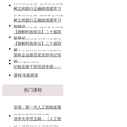
解读培训专题_专家师资推荐
树立和践行正确政绩观学习
教育培训专题_课程及专家讲
树立和践行正确政绩观学习
师推荐
教育培训专题_课程及专家讲
【旗帜时政前沿】二十届四
师推荐
中全会精神学习研讨专题培
【旗帜时政前沿】二十届四
训
中全会精神学习研讨专题培
国有企业基层党支部书记培
训
训班|课程|讲师
纪检监察干部培训专题——
课程|专家师资
热门课程
贠强：新一代人工智能发展
趋势与典型应用场景
清华大学范玉顺：《人工智