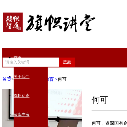
首页
搜索
关于我们
首页
>智库专家>
党性教育 >
何可
旗帜动态
何可
智库专家
何可，​资深国有