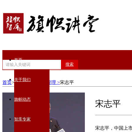
首页
搜索
关于我们
首页
>智库专家>
企业管理 >
宋志平
旗帜动态
宋志平
智库专家
宋志平，中国上