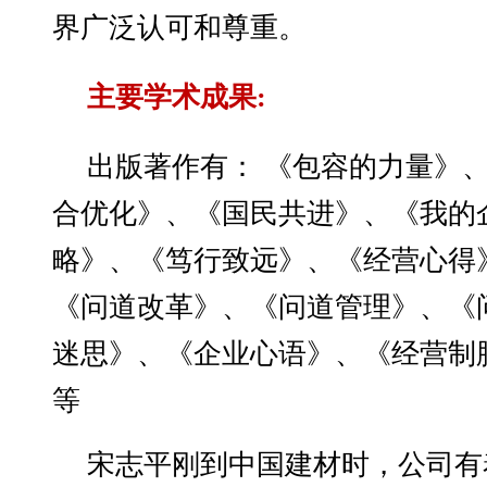
界广泛认可和尊重。
主要学术成果:
出版著作有： 《包容的力量》
合优化》、《国民共进》、《我的
略》、《笃行致远》、《经营心得
《问道改革》、《问道管理》、《
迷思》、《企业心语》、《经营制
等
宋志平刚到中国建材时，公司有