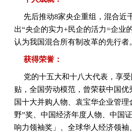
先后推动8家央企重组，混合近
出“央企的实力+民企的活力=企业
认为我国混合所有制改革的先行者
获得荣誉：
党的十五大和十八大代表，享受
贴，全国劳动模范，曾荣获中国优
国十大并购人物、袁宝华企业管理
野”奖、中国经济年度人物、中国
响力领袖奖」、全球华人经济领袖