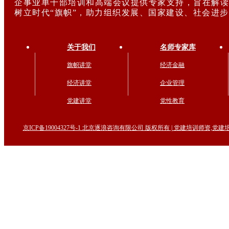
企事业单干部培训和高端会议提供专家支持，旨在解读
树立时代“旗帜”，助力组织发展、国家建设、社会进
关于我们
名师专家库
旗帜讲堂
经济金融
经济讲堂
企业管理
党建讲堂
党性教育
京ICP备19004327号-1 北京逐浪咨询有限公司 版权所有 | 党建培训师