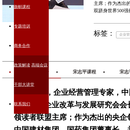
主席；作为杰出
旗帜课程
双跻身世界500
专题培训
标签：
企业管
商务合作
政策解读
高端会议
宋志平简介
宋志平课程
宋志
干部大讲堂
宋志平，企业经营管理专家，中
长、中国企业改革与发展研究会会
联系我们
领读者联盟主席；作为杰出的央企
中国建材集团、国药集团董事长，