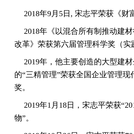
2018年9月5日, 宋志平荣获《
2018年《以混合所有制推动建
改革》荣获第六届管理科学奖（实
2019年，他主要创造的大型建
的“三精管理”荣获全国企业管理现
奖。
2019年1月18日，宋志平荣获“2
物”。