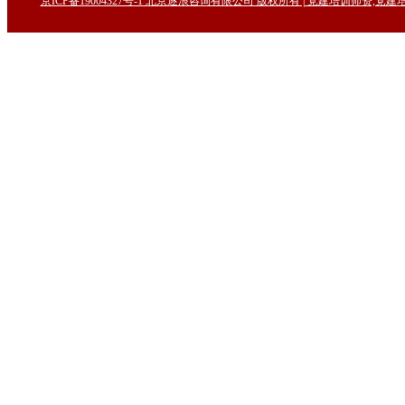
京ICP备19004327号-1 北京逐浪咨询有限公司 版权所有 | 党建培训师