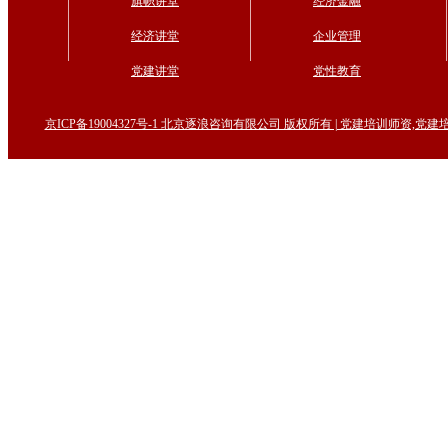
旗帜讲堂
经济金融
经济讲堂
企业管理
党建讲堂
党性教育
京ICP备19004327号-1 北京逐浪咨询有限公司 版权所有 | 党建培训师