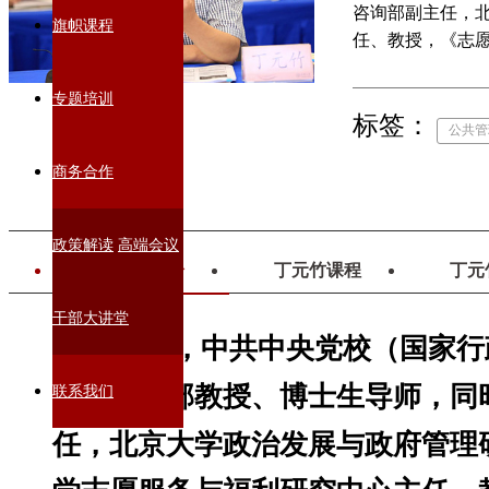
咨询部副主任，
旗帜课程
任、教授，《志
央民族大学民族
员会委员，中国
专题培训
标签：
公共管
商务合作
政策解读
高端会议
丁元竹简介
丁元竹课程
丁元
干部大讲堂
丁元竹，
中共中央党校（国家行
文明教研部教授、博士生导师，同
联系我们
任，
北京大学政治发展与政府管理