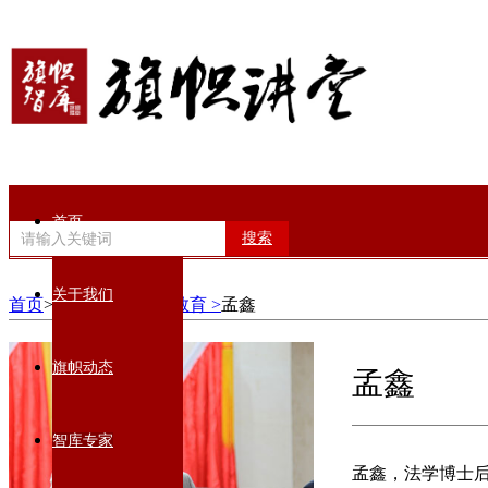
首页
搜索
关于我们
首页
>智库专家>
党性教育 >
孟鑫
旗帜动态
孟鑫
智库专家
孟鑫，法学博士