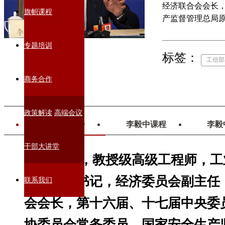
经济联合会会长
旗帜课程
产监督管理总局
专题培训
标签：
工信部
商务合作
政策解读
高端会议
李毅中简介
李毅中课程
李毅
干部大讲堂
李毅中，教授级高级工程师，工
长、党组书记，经济委员会副主任
联系我们
会会长，第十六届、十七届中央委
协委员会常务委员，国家安全生产