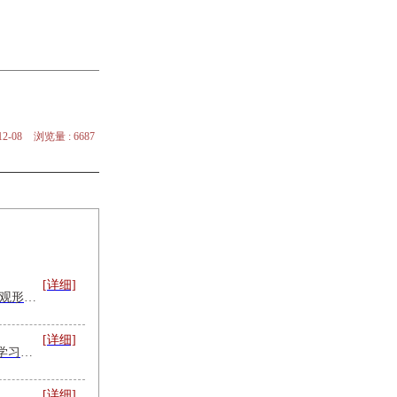
2-08
浏览量 : 6687
[详细]
[旗帜前沿] — 2026年宏观形势课程专题
[详细]
树立和践行正确政绩观学习教育培训专题_课程及专家讲师推荐
[详细]