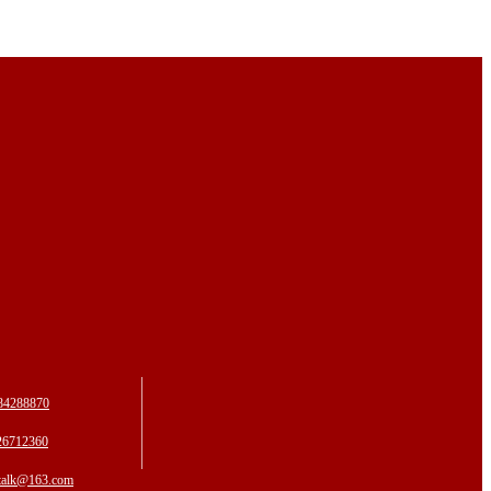
4288870
6712360
alk@163.com