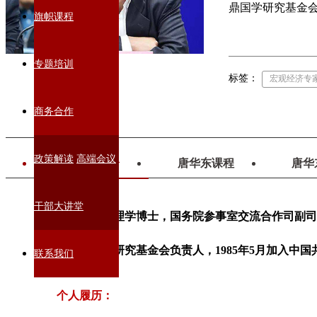
鼎国学研究基金会
旗帜课程
专题培训
标签：
宏观经济专
商务合作
政策解读
高端会议
唐华东简介
唐华东课程
唐华
干部大讲堂
唐华东，
管理学博士，
国务院参事室交流合作司副司
主任，华鼎国学研究基金会负责人，1985年5月加入中国
联系我们
个人履历：