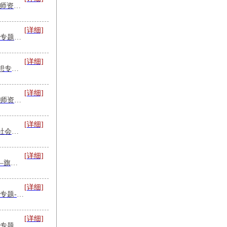
党的创新理论学习课程/师资推荐
[详细]
旗帜前沿-人工智能赋能专题培训
[详细]
学习贯彻习近平文化思想专题培训课程主题及师资
[详细]
调查研究专题培训-课程师资推荐
[详细]
习近平新时代中国特色社会主义思想专题培训|课程|师资
[详细]
到百年北大“充电蓄能”—旗帜讲堂联合北京大学共办干部培训
[详细]
旗帜前沿-数字经济培训专题-课程+师资
[详细]
训专题