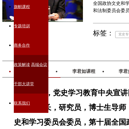
全国政协文史和
旗帜课程
和法制委员会委
和建设工程咨询
研究中心主任、
专题培训
标签：
中央党校副校长
党史专
商务合作
政策解读
高端会议
李君如简介
李君如课程
李君
干部大讲堂
李君如，党史学习教育中央宣讲
联系我们
党校副校长，研究员，博士生导师
史和学习委员会委员，第十届全国