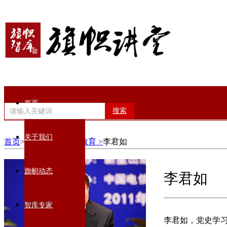
首页
搜索
关于我们
首页
>智库专家>
党性教育 >
李君如
旗帜动态
李君如
智库专家
李君如，党史学