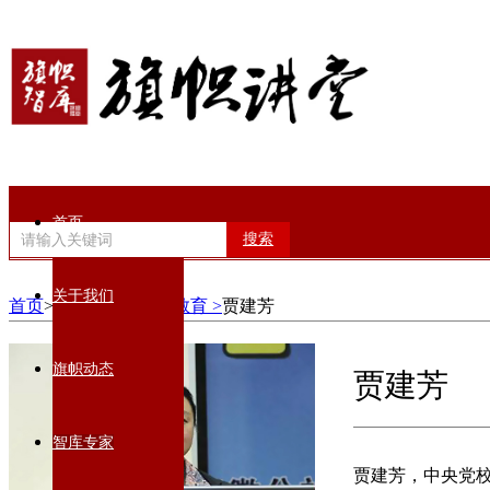
首页
搜索
关于我们
首页
>智库专家>
党性教育 >
贾建芳
旗帜动态
贾建芳
智库专家
贾建芳，中央党