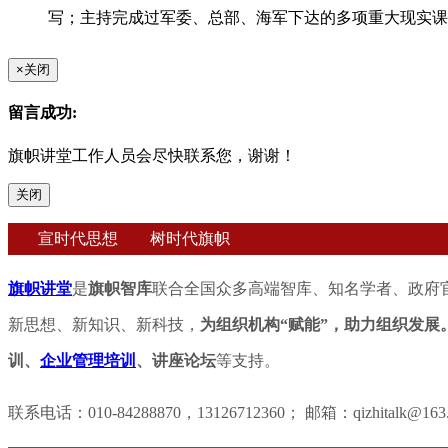
写；主持完成过军委、总部、海军下达的多项重大现实课
×
关闭
留言成功:
旗帜讲堂工作人员会尽快联系您，谢谢！
关闭
宣时代思想 树时代旗帜
旗帜讲堂
是
旗帜智库
联合全国众多高端智库、知名学者、政府
新思想、新知识、新科技，
为组织机构“赋能”，助力组织发展
训、
企业管理培训
、讲座论坛
等支持。
联系电话：010-84288870，13126712360； 邮箱：qizhitalk@163