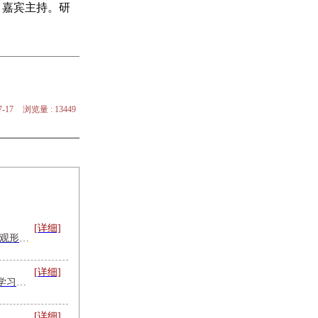
目嘉宾主持。研
-17
浏览量 : 13449
[详细]
[旗帜前沿] — 2026年宏观形势课程专题
[详细]
树立和践行正确政绩观学习教育培训专题_课程及专家讲师推荐
[详细]