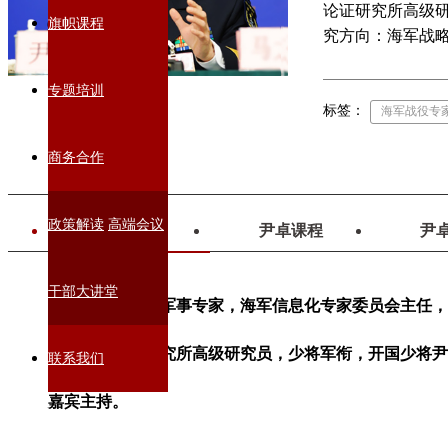
论证研究所高级
旗帜课程
究方向：海军战
专题培训
标签：
海军战役专
商务合作
政策解读
高端会议
尹卓简介
尹卓课程
尹
干部大讲堂
尹卓，著名军事专家，海军信息化专家委员会主任，
中心综合论证研究所高级研究员，少将军衔，
开国少将尹
联系我们
嘉宾主持。