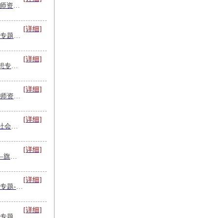
党的创新理论学习课程/师资推荐
[详细]
旗帜前沿-人工智能赋能专题培训
[详细]
学习贯彻习近平文化思想专题培训课程主题及师资
[详细]
调查研究专题培训-课程师资推荐
[详细]
习近平新时代中国特色社会主义思想专题培训|课程|师资
[详细]
到百年北大“充电蓄能”—旗帜讲堂联合北京大学共办干部培训
[详细]
旗帜前沿-数字经济培训专题-课程+师资
[详细]
训专题