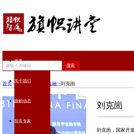
首页
搜索
关于我们
首页
>智库专家>
经济金融 >
刘克崮
旗帜动态
刘克崮
智库专家
刘克崮，国家开