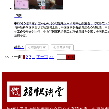
卢敏
中科院心理研究所国家公务员心理健康应用研究中心副主任，北京师范大
与神经科学国家重点实验室博士后，中国国家队备战奥运会心理教练，中
年工作委员会副主任，中央和国家机关职工心理健康服务专家，全国职工
培训专家。
标签：
心理指导专家
心理健康专家
<<
上一页
1
2
3
...
下一页
>>