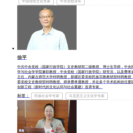
中国传统文化专家
中央党校张军
徐平
​中共中央党校（国家行政学院）文史教研部二级教授、博士生导师，中央
学与社会学学院兼职教授，中央党校（国家行政学院）研究员，以及费孝
主任，内蒙古师范大学特聘教授，新疆区委党校民族宗教教研部特聘教授
委党校文史教研部特聘教授。师承费孝通教授，并在多个学术机构担任要
创新工程《新时代的文化认同与社会重建》首席专家。
标签：
民族社会学专家
马克思主义文化学专家