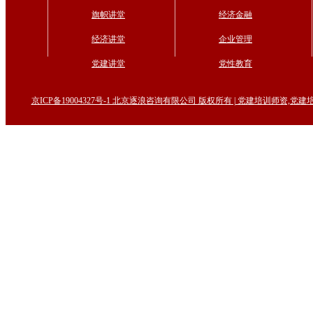
旗帜讲堂
经济金融
经济讲堂
企业管理
党建讲堂
党性教育
京ICP备19004327号-1 北京逐浪咨询有限公司 版权所有 | 党建培训师