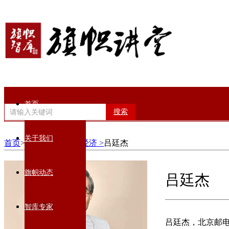
首页
搜索
关于我们
首页
>智库专家>
数智经济 >
吕廷杰
旗帜动态
吕廷杰
智库专家
吕廷杰，北京邮电