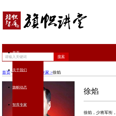
首页
搜索
关于我们
首页
>智库专家>
军事专家 >
徐焰
旗帜动态
徐焰
智库专家
徐焰，少将军衔