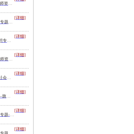
党的创新理论学习课程/师资推荐
[详细]
旗帜前沿-人工智能赋能专题培训
[详细]
学习贯彻习近平文化思想专题培训课程主题及师资
[详细]
调查研究专题培训-课程师资推荐
[详细]
习近平新时代中国特色社会主义思想专题培训|课程|师资
[详细]
到百年北大“充电蓄能”—旗帜讲堂联合北京大学共办干部培训
[详细]
旗帜前沿-数字经济培训专题-课程+师资
[详细]
训专题