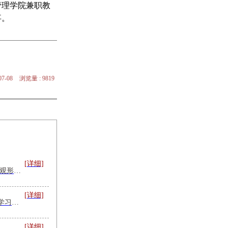
管理学院兼职教
事。
7-08
浏览量 : 9819
[详细]
[旗帜前沿] — 2026年宏观形势课程专题
[详细]
树立和践行正确政绩观学习教育培训专题_课程及专家讲师推荐
[详细]