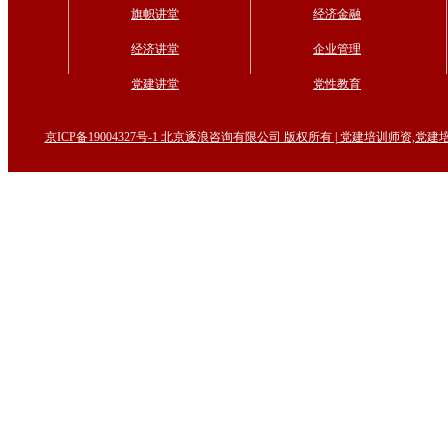
旗帜讲堂
经济金融
经济讲堂
企业管理
党建讲堂
党性教育
京ICP备19004327号-1 北京逐浪咨询有限公司 版权所有 | 党建培训师