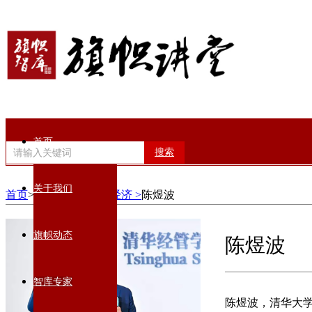
首页
搜索
关于我们
首页
>智库专家>
数智经济 >
陈煜波
旗帜动态
陈煜波
智库专家
陈煜波，清华大