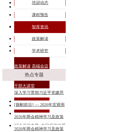
培训动态
旗帜课程
课程预告
专题培训
智库资讯
政策解读
商务合作
学术研究
政策解读
高端会议
热点专题
干部大讲堂
深入学习贯彻习近平党建思
想专题
[旗帜前沿] — 2026年宏观形
联系我们
势课程专题
2026年两会精神学习及政策
解读培训专题_专家师资推荐
2026年两会精神学习及政策