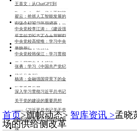
能大模型的行业深度应用》
王喜文：从ChatGPT到
DeepSeek：新一代人工智能
翟云：抢抓人工智能发展的
的技术趋势与应用场景
历史性机遇——深刻领会习
中央党校李江涛：《建设强
近平总书记关于人工智能的
大国内市场，加快构建新发
中央党校高惺惟：学习中央
重要论述
展格局》
金融工作会议精神
中央党校韩保江：学习贯彻
二十届四中全会精神
张勇：学习《中国共产党纪
律处分条例》
杨涛：金融强国背景下的金
融高质量发展
深入学习贯彻习近平总书记
关于党的建设的重要思想
——《习近平总书记关于党
首页
>
旗帜动态
>
智库资讯 >
孟晓
的建设的重要思想概论》解
场的供给侧改革
读