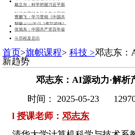
济、政策走向与资产配置
戴立兴：科学把握习近平新
时代中国特色社会主义思想
曹鹏飞：学习贯彻《中国共
精髓 ——学习《著作选读》
产党章程》
张旭东：中国共产党百年奋
《专题摘编》的体会
斗历程及启示
首页
>
旗帜课程
>
科技 >
邓志东：
新趋势
邓志东：AI源动力·解
时间： 2025-05-23
129
l 授课老师：
邓志东
清华大学计算机科学与技术系