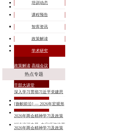
培训动态
旗帜课程
课程预告
专题培训
智库资讯
政策解读
商务合作
学术研究
政策解读
高端会议
热点专题
干部大讲堂
深入学习贯彻习近平党建思
想专题
[旗帜前沿] — 2026年宏观形
联系我们
势课程专题
2026年两会精神学习及政策
解读培训专题_专家师资推荐
2026年两会精神学习及政策