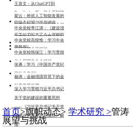
能大模型的行业深度应用》
王喜文：从ChatGPT到
DeepSeek：新一代人工智能
翟云：抢抓人工智能发展的
的技术趋势与应用场景
历史性机遇——深刻领会习
中央党校李江涛：《建设强
近平总书记关于人工智能的
大国内市场，加快构建新发
中央党校高惺惟：学习中央
重要论述
展格局》
金融工作会议精神
中央党校韩保江：学习贯彻
二十届四中全会精神
张勇：学习《中国共产党纪
律处分条例》
杨涛：金融强国背景下的金
融高质量发展
深入学习贯彻习近平总书记
关于党的建设的重要思想
——《习近平总书记关于党
首页
>
旗帜动态
>
学术研究 >
管涛
的建设的重要思想概论》解
展望与挑战
读