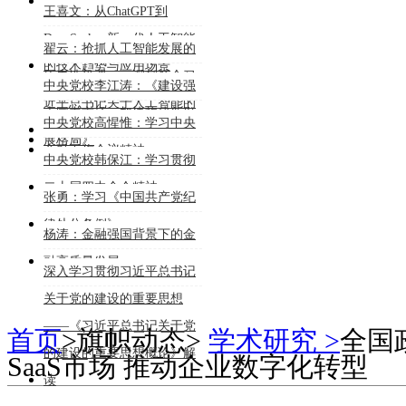
能大模型的行业深度应用》
王喜文：从ChatGPT到
DeepSeek：新一代人工智能
翟云：抢抓人工智能发展的
的技术趋势与应用场景
历史性机遇——深刻领会习
中央党校李江涛：《建设强
近平总书记关于人工智能的
大国内市场，加快构建新发
中央党校高惺惟：学习中央
重要论述
展格局》
金融工作会议精神
中央党校韩保江：学习贯彻
二十届四中全会精神
张勇：学习《中国共产党纪
律处分条例》
杨涛：金融强国背景下的金
融高质量发展
深入学习贯彻习近平总书记
关于党的建设的重要思想
——《习近平总书记关于党
首页
>
旗帜动态
>
学术研究 >
全国
的建设的重要思想概论》解
SaaS市场 推动企业数字化转型
读