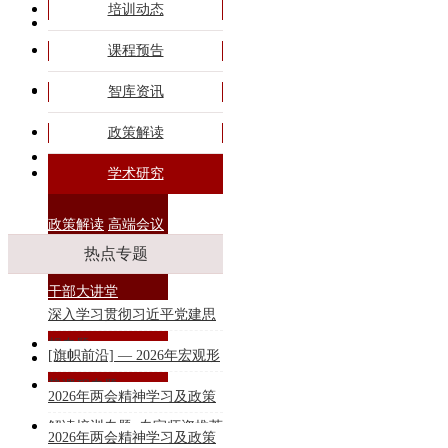
培训动态
旗帜课程
课程预告
专题培训
智库资讯
政策解读
商务合作
学术研究
政策解读
高端会议
热点专题
干部大讲堂
深入学习贯彻习近平党建思
想专题
[旗帜前沿] — 2026年宏观形
联系我们
势课程专题
2026年两会精神学习及政策
解读培训专题_专家师资推荐
2026年两会精神学习及政策