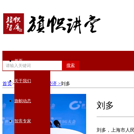
首页
搜索
关于我们
首页
>智库专家>
数智经济 >
刘多
旗帜动态
刘多
智库专家
刘多，上海市人