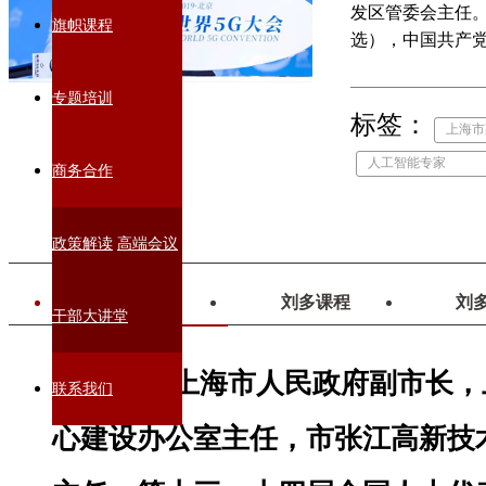
发区管委会主任。
旗帜课程
选），中国共产
信息通信管理局
任，信息产业部
专题培训
标签：
长，工业和信息
上海市
人工智能专家
商务合作
政策解读
高端会议
刘多简介
刘多课程
刘
干部大讲堂
刘多，上海市人民政府副市长，
联系我们
心建设办公室主任，市张江高新技