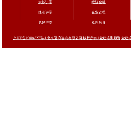
旗帜讲堂
经济金融
经济讲堂
企业管理
党建讲堂
党性教育
京ICP备19004327号-1 北京逐浪咨询有限公司 版权所有 | 党建培训师