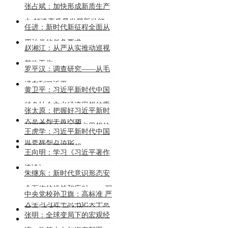
张占斌：加快形成新质生产
力 打造高质量发展新动能
任进：新时代新征程全面从
严治党的任务要求
赵湘江：从严从实推动巡视
整改工作
罗平汉：调查研究——从毛
泽东到习近平
黄卫平：习近平新时代中国
特色社会主义经济思想的重
张太原：把握好习近平新时
大意义和丰富内涵
代中国特色社会主义思想的
王虎学：习近平新时代中国
世界观和方法论
特色社会主义思想
王向明：学习《习近平著作
选读》
朱继东：新时代意识形态安
全面临的挑战和应对 ——深
中央党校孙卫旗：高标准 严
入学习习近平总书记关于意
要求 提高公文水平
张明：全球变局下的宏观经
识形态工作的重要论述