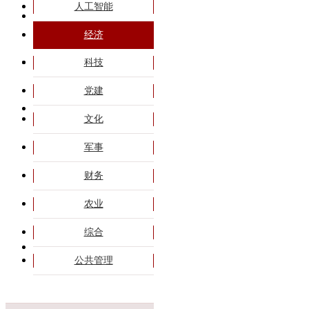
人工智能
旗帜课程
经济
专题培训
科技
党建
商务合作
文化
军事
政策解读
高端会议
财务
干部大讲堂
农业
综合
联系我们
公共管理