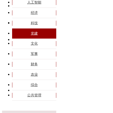
人工智能
旗帜课程
经济
专题培训
科技
党建
商务合作
文化
军事
政策解读
高端会议
财务
干部大讲堂
农业
综合
联系我们
公共管理