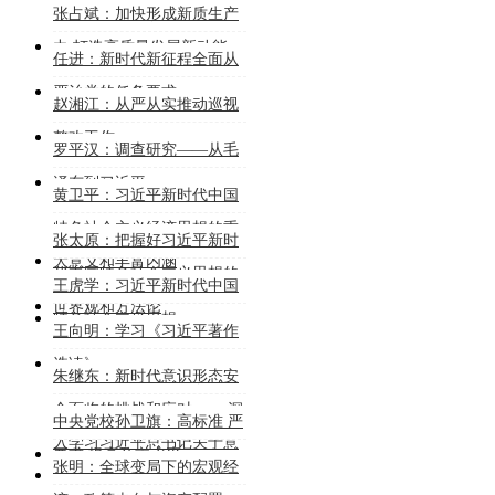
张占斌：加快形成新质生产
力 打造高质量发展新动能
任进：新时代新征程全面从
严治党的任务要求
赵湘江：从严从实推动巡视
整改工作
罗平汉：调查研究——从毛
泽东到习近平
黄卫平：习近平新时代中国
特色社会主义经济思想的重
张太原：把握好习近平新时
大意义和丰富内涵
代中国特色社会主义思想的
王虎学：习近平新时代中国
世界观和方法论
特色社会主义思想
王向明：学习《习近平著作
选读》
朱继东：新时代意识形态安
全面临的挑战和应对 ——深
中央党校孙卫旗：高标准 严
入学习习近平总书记关于意
要求 提高公文水平
张明：全球变局下的宏观经
识形态工作的重要论述