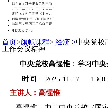
济、政策走向与资产配置
戴立兴：科学把握习近平新
时代中国特色社会主义思想
曹鹏飞：学习贯彻《中国共
精髓 ——学习《著作选读》
产党章程》
张旭东：中国共产党百年奋
《专题摘编》的体会
斗历程及启示
首页
>
旗帜课程
>
经济 >
中央党校
工作会议精神
中央党校高惺惟：学习中央
时间： 2025-11-17
130
主讲人：
高惺惟
高惺惟，中共中央党校（国家