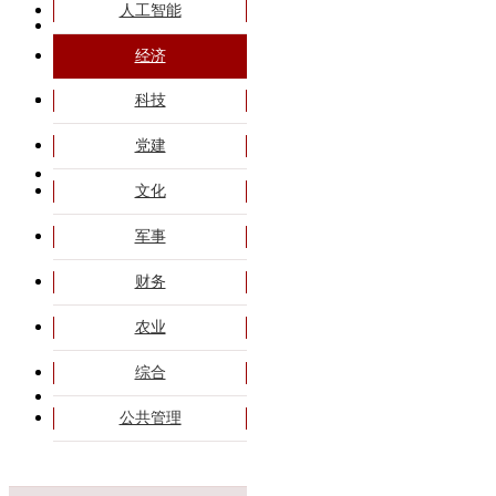
人工智能
旗帜课程
经济
专题培训
科技
党建
商务合作
文化
军事
政策解读
高端会议
财务
干部大讲堂
农业
综合
联系我们
公共管理