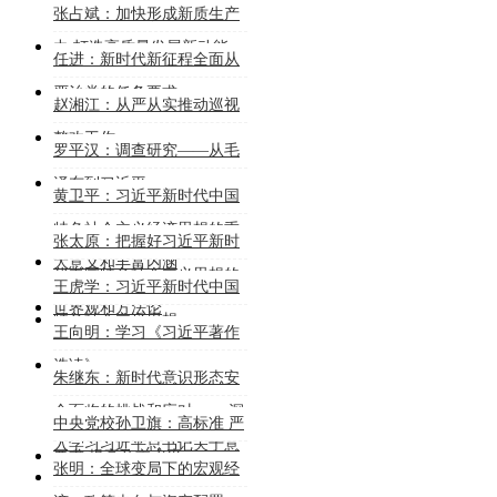
张占斌：加快形成新质生产
力 打造高质量发展新动能
任进：新时代新征程全面从
严治党的任务要求
赵湘江：从严从实推动巡视
整改工作
罗平汉：调查研究——从毛
泽东到习近平
黄卫平：习近平新时代中国
特色社会主义经济思想的重
张太原：把握好习近平新时
大意义和丰富内涵
代中国特色社会主义思想的
王虎学：习近平新时代中国
世界观和方法论
特色社会主义思想
王向明：学习《习近平著作
选读》
朱继东：新时代意识形态安
全面临的挑战和应对 ——深
中央党校孙卫旗：高标准 严
入学习习近平总书记关于意
要求 提高公文水平
张明：全球变局下的宏观经
识形态工作的重要论述